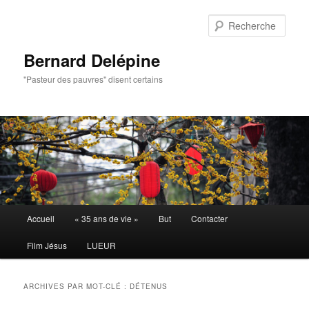
Aller
Aller
au
au
Rech
contenu
contenu
principal
secondaire
Bernard Delépine
"Pasteur des pauvres" disent certains
Menu
Accueil
« 35 ans de vie »
But
Contacter
principal
Film Jésus
LUEUR
ARCHIVES PAR MOT-CLÉ :
DÉTENUS