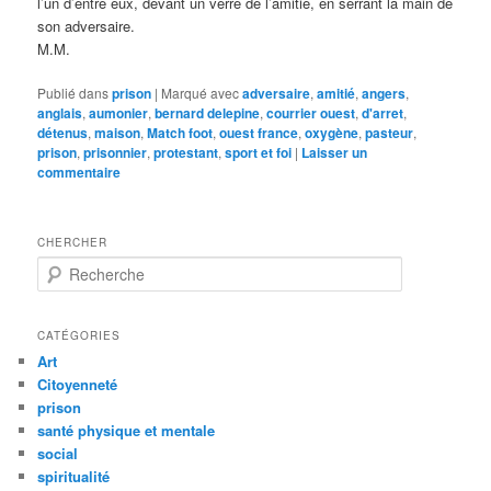
l’un d’entre eux, devant un verre de l’amitié, en serrant la main de
son adversaire.
M.M.
Publié dans
prison
|
Marqué avec
adversaire
,
amitié
,
angers
,
anglais
,
aumonier
,
bernard delepine
,
courrier ouest
,
d'arret
,
détenus
,
maison
,
Match foot
,
ouest france
,
oxygène
,
pasteur
,
prison
,
prisonnier
,
protestant
,
sport et foi
|
Laisser un
commentaire
CHERCHER
R
e
c
h
CATÉGORIES
e
Art
r
Citoyenneté
c
prison
h
santé physique et mentale
e
social
spiritualité