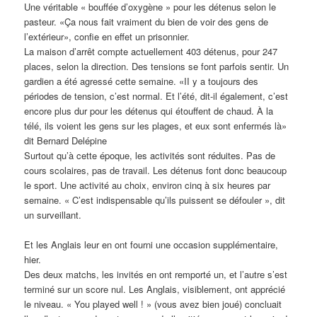
Une véritable « bouffée d’oxygène » pour les détenus selon le
pasteur. «Ça nous fait vraiment du bien de voir des gens de
l’extérieur», confie en effet un prisonnier.
La maison d’arrêt compte actuellement 403 détenus, pour 247
places, selon la direction. Des tensions se font parfois sentir. Un
gardien a été agressé cette semaine. «II y a toujours des
périodes de tension, c’est normal. Et l’été, dit-il également, c’est
encore plus dur pour les détenus qui étouffent de chaud. À la
télé, ils voient les gens sur les plages, et eux sont enfermés là»
dit Bernard Delépine
Surtout qu’à cette époque, les activités sont réduites. Pas de
cours scolaires, pas de travail. Les détenus font donc beaucoup
le sport. Une activité au choix, environ cinq à six heures par
semaine. « C’est indispensable qu’ils puissent se défouler », dit
un surveillant.
Et les Anglais leur en ont fourni une occasion supplémentaire,
hier.
Des deux matchs, les invités en ont remporté un, et l’autre s’est
terminé sur un score nul. Les Anglais, visiblement, ont apprécié
le niveau. « You played well ! » (vous avez bien joué) concluait