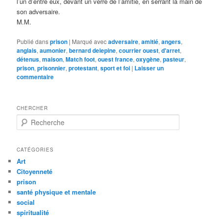
l’un d’entre eux, devant un verre de l’amitié, en serrant la main de
son adversaire.
M.M.
Publié dans
prison
|
Marqué avec
adversaire
,
amitié
,
angers
,
anglais
,
aumonier
,
bernard delepine
,
courrier ouest
,
d'arret
,
détenus
,
maison
,
Match foot
,
ouest france
,
oxygène
,
pasteur
,
prison
,
prisonnier
,
protestant
,
sport et foi
|
Laisser un
commentaire
CHERCHER
R
e
c
h
CATÉGORIES
e
Art
r
Citoyenneté
c
prison
h
santé physique et mentale
e
social
spiritualité