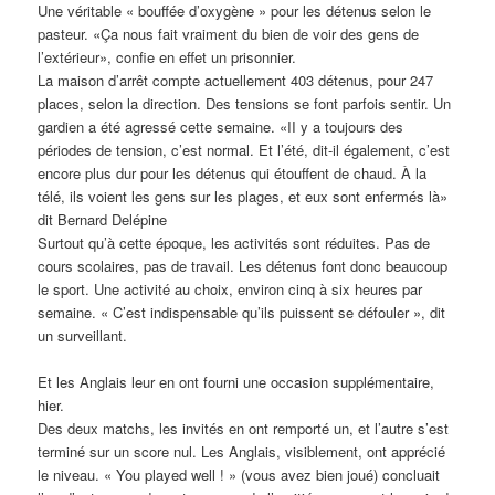
Une véritable « bouffée d’oxygène » pour les détenus selon le
pasteur. «Ça nous fait vraiment du bien de voir des gens de
l’extérieur», confie en effet un prisonnier.
La maison d’arrêt compte actuellement 403 détenus, pour 247
places, selon la direction. Des tensions se font parfois sentir. Un
gardien a été agressé cette semaine. «II y a toujours des
périodes de tension, c’est normal. Et l’été, dit-il également, c’est
encore plus dur pour les détenus qui étouffent de chaud. À la
télé, ils voient les gens sur les plages, et eux sont enfermés là»
dit Bernard Delépine
Surtout qu’à cette époque, les activités sont réduites. Pas de
cours scolaires, pas de travail. Les détenus font donc beaucoup
le sport. Une activité au choix, environ cinq à six heures par
semaine. « C’est indispensable qu’ils puissent se défouler », dit
un surveillant.
Et les Anglais leur en ont fourni une occasion supplémentaire,
hier.
Des deux matchs, les invités en ont remporté un, et l’autre s’est
terminé sur un score nul. Les Anglais, visiblement, ont apprécié
le niveau. « You played well ! » (vous avez bien joué) concluait