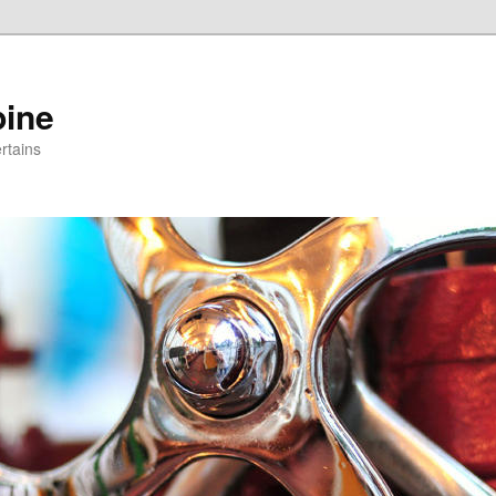
pine
rtains