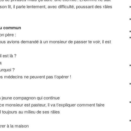
 lit, il parle lentement, avec difficulté, poussant des râles
 du commun
on père :
ous avions demandé à un monsieur de passer te voir, il est
l est là ?
a
urquoi ?
es médecins ne peuvent pas t’opérer !
on jeune compagnon qui continue
ce monsieur est pasteur, il va t’expliquer comment faire
l toujours au milieu de ses râles
trer à la maison