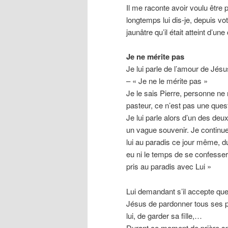
Il me raconte avoir voulu être pr
longtemps lui dis-je, depuis vot
jaunâtre qu’il était atteint d’une
Je ne mérite pas
Je lui parle de l’amour de Jésu
– « Je ne le mérite pas »
Je le sais Pierre, personne ne
pasteur, ce n’est pas une ques
Je lui parle alors d’un des de
un vague souvenir. Je continue 
lui au paradis ce jour même, du
eu ni le temps de se confesser
pris au paradis avec Lui »
Lui demandant s’il accepte que
Jésus de pardonner tous ses péc
lui, de garder sa fille,…
Durant ce moment de prière sp