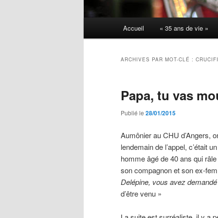
Menu
Accueil
« 35 ans de vie »
principal
ARCHIVES PAR MOT-CLÉ :
CRUCIF
Papa, tu vas mou
Publié le
28/01/2015
Aumônier au CHU d’Angers, on 
lendemain de l’appel, c’était u
homme âgé de 40 ans qui râle d
son compagnon et son ex-fem
Delépine, vous avez demandé 
d’être venu »
La suite est surréaliste, il y 