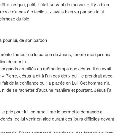
être lorsque, petit, il était servant de messe. « Il y a bien
re vie n’a pas été facile ». J’avais bien vu par son teint
 cirrhose du foie
s pour lui, de son pardon
 mérite l’amour ou le pardon de Jésus, même moi qui suis
tion de mérite.
ux brigands crucifiés en même temps que Jésus. Il en avait
« Pierre, Jésus a dit à l’un des deux qu’il le prendrait avec
 fait de la confiance qu’il a placée en Lui. Cet homme n’a
, ni de se racheter d’aucune manière et pourtant, Jésus l’a
 je prie pour lui, comme il me le permet je demande à
hés, de lui venir en aide durant ces jours difficiles devant
ontanée, Pierre comprend, acquiesce, des larmes coulent