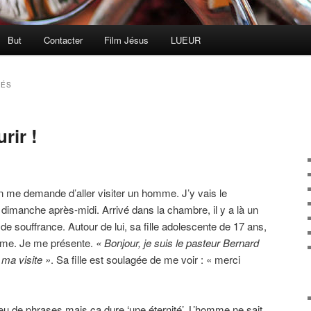
But
Contacter
Film Jésus
LUEUR
IÉS
rir !
me demande d’aller visiter un homme. J’y vais le
n dimanche après-midi. Arrivé dans la chambre, il y a là un
e souffrance. Autour de lui, sa fille adolescente de 17 ans,
me. Je me présente.
« Bonjour, je suis le pasteur Bernard
ma visite »
. Sa fille est soulagée de me voir : « merci
a peu de phrases mais ça dure ‘une éternité’. L’homme ne sait