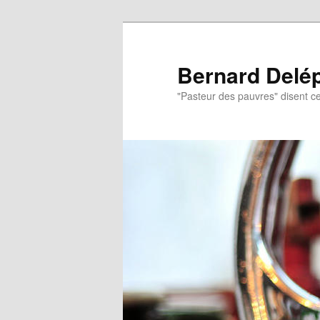
Aller
Aller
au
au
contenu
contenu
Bernard Delé
principal
secondaire
"Pasteur des pauvres" disent ce