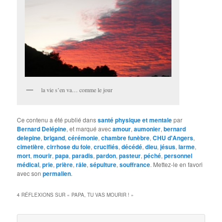
la vie s’en va… comme le jour
Ce contenu a été publié dans
santé physique et mentale
par
Bernard Delépine
, et marqué avec
amour
,
aumonier
,
bernard
delepine
,
brigand
,
cérémonie
,
chambre funèbre
,
CHU d'Angers
,
cimetière
,
cirrhose du foie
,
crucifiés
,
décédé
,
dieu
,
jésus
,
larme
,
mort
,
mourir
,
papa
,
paradis
,
pardon
,
pasteur
,
péché
,
personnel
médical
,
prie
,
prière
,
râle
,
sépulture
,
souffrance
. Mettez-le en favori
avec son
permalien
.
4 RÉFLEXIONS SUR «
PAPA, TU VAS MOURIR !
»