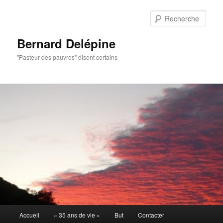
Aller
au
Rech
contenu
principal
Bernard Delépine
"Pasteur des pauvres" disent certains
Menu
Accueil
« 35 ans de vie »
But
Contacter
principal