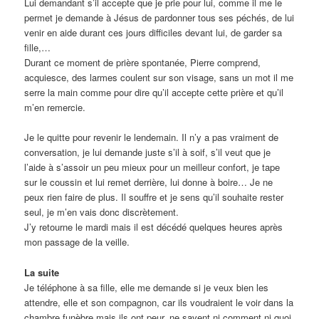
Lui demandant s’il accepte que je prie pour lui, comme il me le
permet je demande à Jésus de pardonner tous ses péchés, de lui
venir en aide durant ces jours difficiles devant lui, de garder sa
fille,…
Durant ce moment de prière spontanée, Pierre comprend,
acquiesce, des larmes coulent sur son visage, sans un mot il me
serre la main comme pour dire qu’il accepte cette prière et qu’il
m’en remercie.
Je le quitte pour revenir le lendemain. Il n’y a pas vraiment de
conversation, je lui demande juste s’il à soif, s’il veut que je
l’aide à s’assoir un peu mieux pour un meilleur confort, je tape
sur le coussin et lui remet derrière, lui donne à boire… Je ne
peux rien faire de plus. Il souffre et je sens qu’il souhaite rester
seul, je m’en vais donc discrètement.
J’y retourne le mardi mais il est décédé quelques heures après
mon passage de la veille.
La suite
Je téléphone à sa fille, elle me demande si je veux bien les
attendre, elle et son compagnon, car ils voudraient le voir dans la
chambre funèbre mais ils ont peur, ne savent ni comment ni quoi