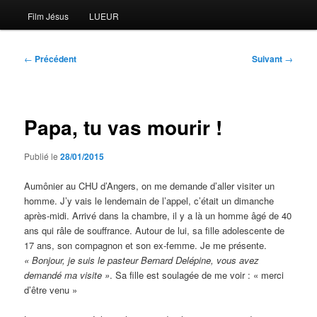
Film Jésus
LUEUR
Navigation
←
Précédent
Suivant
→
des
articles
Papa, tu vas mourir !
Publié le
28/01/2015
Aumônier au CHU d’Angers, on me demande d’aller visiter un
homme. J’y vais le lendemain de l’appel, c’était un dimanche
après-midi. Arrivé dans la chambre, il y a là un homme âgé de 40
ans qui râle de souffrance. Autour de lui, sa fille adolescente de
17 ans, son compagnon et son ex-femme. Je me présente.
« Bonjour, je suis le pasteur Bernard Delépine, vous avez
demandé ma visite »
. Sa fille est soulagée de me voir : « merci
d’être venu »