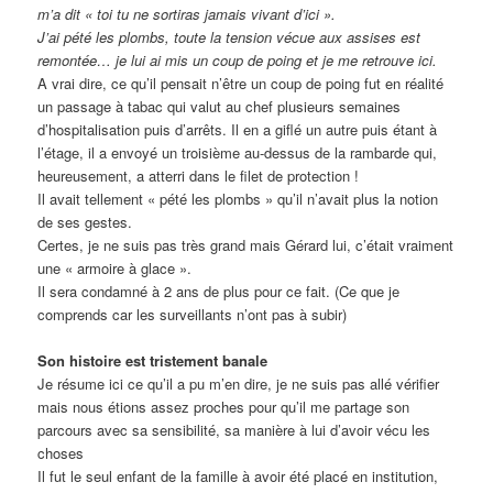
m’a dit « toi tu ne sortiras jamais vivant d’ici ».
J’ai pété les plombs, toute la tension vécue aux assises est
remontée… je lui ai mis un coup de poing et je me retrouve ici.
A vrai dire, ce qu’il pensait n’être un coup de poing fut en réalité
un passage à tabac qui valut au chef plusieurs semaines
d’hospitalisation puis d’arrêts. Il en a giflé un autre puis étant à
l’étage, il a envoyé un troisième au-dessus de la rambarde qui,
heureusement, a atterri dans le filet de protection !
Il avait tellement « pété les plombs » qu’il n’avait plus la notion
de ses gestes.
Certes, je ne suis pas très grand mais Gérard lui, c’était vraiment
une « armoire à glace ».
Il sera condamné à 2 ans de plus pour ce fait. (Ce que je
comprends car les surveillants n’ont pas à subir)
Son histoire est tristement banale
Je résume ici ce qu’il a pu m’en dire, je ne suis pas allé vérifier
mais nous étions assez proches pour qu’il me partage son
parcours avec sa sensibilité, sa manière à lui d’avoir vécu les
choses
Il fut le seul enfant de la famille à avoir été placé en institution,