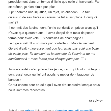
probablement dans un temps difficile que celle-ci traversait. Par
discrétion, je n’en dirais pas plus.
Il prit comme une injustice, un rejet, un abandon… le fait
qu’aucun de ses frères ou sœurs ne fut aussi placé. Pourquoi
moi ??
Il commit des larcins, dont l’un le conduisit en prison alors qu’il
n’avait que quatorze ans. Il avait écopé de 6 mois de prison
ferme pour avoir volé… 6 bouteilles de champagne !
Le juge aurait dit « un mois par bouteille » ! Malicieusement
Gérard disait
« heureusement que je n’avais pas volé une boite
de petits pois. Ils auraient eu la connerie de l’ouvrir et de me
condamner à 1 mois ferme pour chaque petit pois !!! »
Toujours est-il qu’en prison très jeune, ceux qui l’ont « protégé »
sont aussi ceux qui lui ont appris le métier de « braqueur de
banque ».
Ce fut encore pour ce délit qu’il avait été incarcéré lorsque nous
nous sommes rencontrés.
(à suivre)
Publié dans
prison
|
Marqué avec
abandon
,
accueil
,
accueillir
,