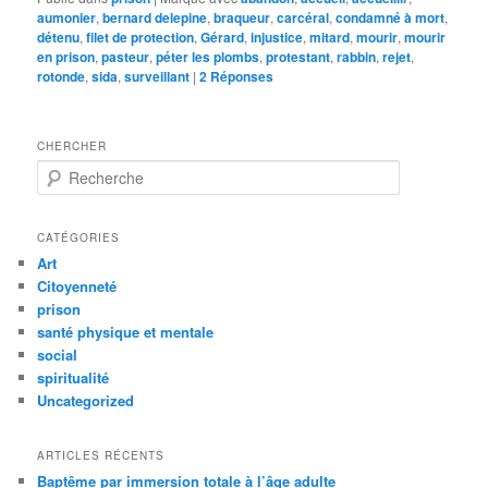
aumonier
,
bernard delepine
,
braqueur
,
carcéral
,
condamné à mort
,
détenu
,
filet de protection
,
Gérard
,
injustice
,
mitard
,
mourir
,
mourir
en prison
,
pasteur
,
péter les plombs
,
protestant
,
rabbin
,
rejet
,
rotonde
,
sida
,
surveillant
|
2
Réponses
CHERCHER
R
e
c
h
CATÉGORIES
e
Art
r
Citoyenneté
c
prison
h
santé physique et mentale
e
social
spiritualité
Uncategorized
ARTICLES RÉCENTS
Baptême par immersion totale à l’âge adulte