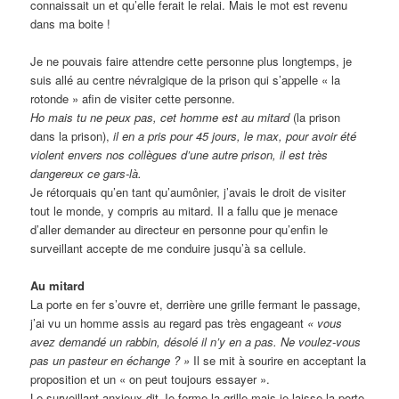
connaissait un et qu’elle ferait le relai. Mais le mot est revenu
dans ma boite !
Je ne pouvais faire attendre cette personne plus longtemps, je
suis allé au centre névralgique de la prison qui s’appelle « la
rotonde » afin de visiter cette personne.
Ho mais tu ne peux pas, cet homme est au mitard
(la prison
dans la prison),
il en a pris pour 45 jours, le max, pour avoir été
violent envers nos collègues d’une autre prison, il est très
dangereux ce gars-là.
Je rétorquais qu’en tant qu’aumônier, j’avais le droit de visiter
tout le monde, y compris au mitard. Il a fallu que je menace
d’aller demander au directeur en personne pour qu’enfin le
surveillant accepte de me conduire jusqu’à sa cellule.
Au mitard
La porte en fer s’ouvre et, derrière une grille fermant le passage,
j’ai vu un homme assis au regard pas très engageant
« vous
avez demandé un rabbin, désolé il n’y en a pas. Ne voulez-vous
pas un pasteur en échange ? »
Il se mit à sourire en acceptant la
proposition et un « on peut toujours essayer ».
Le surveillant anxieux dit Je ferme la grille mais je laisse la porte