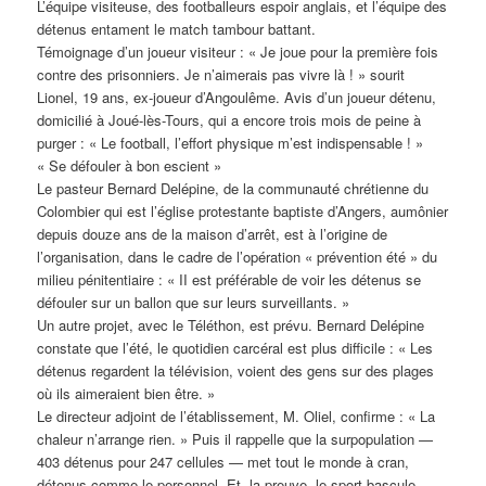
L’équipe visiteuse, des footballeurs espoir anglais, et l’équipe des
détenus entament le match tambour battant.
Témoignage d’un joueur visiteur : « Je joue pour la première fois
contre des prisonniers. Je n’aimerais pas vivre là ! » sourit
Lionel, 19 ans, ex-joueur d’Angoulême. Avis d’un joueur détenu,
domicilié à Joué-lès-Tours, qui a encore trois mois de peine à
purger : « Le football, l’effort physique m’est indispensable ! »
« Se défouler à bon escient »
Le pasteur Bernard Delépine, de la communauté chrétienne du
Colombier qui est l’église protestante baptiste d’Angers, aumônier
depuis douze ans de la maison d’arrêt, est à l’origine de
l’organisation, dans le cadre de l’opération « prévention été » du
milieu pénitentiaire : « II est préférable de voir les détenus se
défouler sur un ballon que sur leurs surveillants. »
Un autre projet, avec le Téléthon, est prévu. Bernard Delépine
constate que l’été, le quotidien carcéral est plus difficile : « Les
détenus regardent la télévision, voient des gens sur des plages
où ils aimeraient bien être. »
Le directeur adjoint de l’établissement, M. Oliel, confirme : « La
chaleur n’arrange rien. » Puis il rappelle que la surpopulation —
403 détenus pour 247 cellules — met tout le monde à cran,
détenus comme le personnel. Et, la preuve, le sport bascule