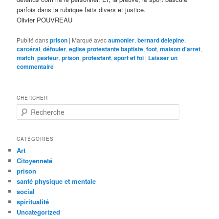
parfois dans la rubrique faits divers et justice.
Olivier POUVREAU
Publié dans
prison
|
Marqué avec
aumonier
,
bernard delepine
,
carcéral
,
défouler
,
eglise protestante baptiste
,
foot
,
maison d'arret
,
match
,
pasteur
,
prison
,
protestant
,
sport et foi
|
Laisser un
commentaire
CHERCHER
R
e
c
h
CATÉGORIES
e
Art
r
Citoyenneté
c
prison
h
santé physique et mentale
e
social
spiritualité
Uncategorized