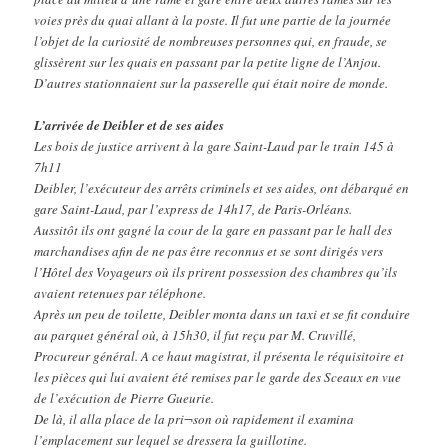
voies près du quai allant à la poste. Il fut une partie de la journée
l’objet de la curiosité de nombreuses personnes qui, en fraude, se
glissèrent sur les quais en passant par la petite ligne de l’Anjou.
D’autres stationnaient sur la passerelle qui était noire de monde.
L’arrivée de Deibler et de ses aides
Les bois de justice arrivent à la gare Saint-Laud par le train 145 à
7h11
Deibler, l’exécuteur des arrêts criminels et ses aides, ont débarqué en
gare Saint-Laud, par l’express de 14h17, de Paris-Orléans.
Aussitôt ils ont gagné la cour de la gare en passant par le hall des
marchandises afin de ne pas être reconnus et se sont dirigés vers
l’Hôtel des Voyageurs où ils prirent possession des chambres qu’ils
avaient retenues par téléphone.
Après un peu de toilette, Deibler monta dans un taxi et se fit conduire
au parquet général où, à 15h30, il fut reçu par M. Cruvillé,
Procureur général. A ce haut magistrat, il présenta le réquisitoire et
les pièces qui lui avaient été remises par le garde des Sceaux en vue
de l’exécution de Pierre Gueurie.
De là, il alla place de la pri¬son où rapidement il examina
l’emplacement sur lequel se dressera la guillotine.