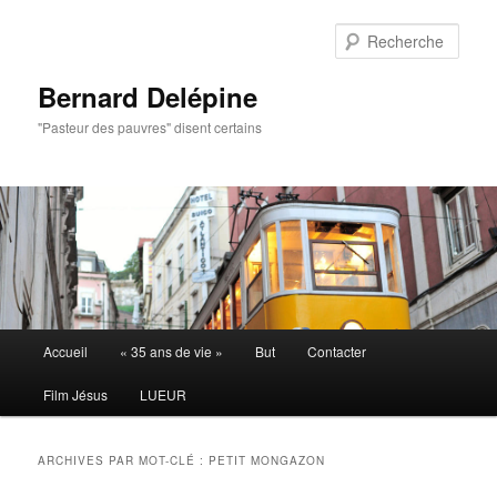
Aller
Aller
au
au
Rech
contenu
contenu
principal
secondaire
Bernard Delépine
"Pasteur des pauvres" disent certains
Menu
Accueil
« 35 ans de vie »
But
Contacter
principal
Film Jésus
LUEUR
ARCHIVES PAR MOT-CLÉ :
PETIT MONGAZON