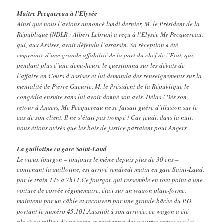
Maître Pecquereau à l’Elysée
Ainsi que nous l’avions annoncé lundi dernier, M. le Président de la
République (NDLR : Albert Lebrun) a reçu à l’Elysée Me Pecquereau,
qui, aux Assises, avait défendu l’assassin. Sa réception a été
empreinte d’une grande affabilité de la part du chef de l’Etat, qui,
pendant plus d’une demi-heure le questionna sur les débats de
l’affaire en Cours d’assises et lui demanda des renseignements sur la
mentalité de Pierre Gueurie. M. le Président de la République le
congédia ensuite sans lui avoir donné son avis. Hélas ! Dés son
retour à Angers, Me Pecquereau ne se faisait guère d’illusion sur le
cas de son client. Il ne s’était pas trompé ! Car jeudi, dans la nuit,
nous étions avisés que les bois de justice partaient pour Angers
La guillotine en gare Saint-Laud
Le vieux fourgon – toujours le même depuis plus de 30 ans –
contenant la guillotine, est arrivé vendredi matin en gare Saint-Laud,
par le train 145 à 7h11.Ce fourgon qui ressemble en tout point à une
voiture de corvée régimemaire, était sur un wagon plate-forme,
maintenu par un câble et recouvert par une grande bâche du P.O.
portant le numéro 45.101.Aussitôt à son arrivée, ce wagon a été
placé au milieu d’une rame et garé entre deux autres rames sur les