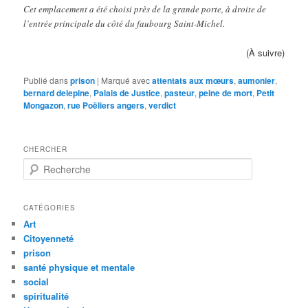
Cet emplacement a été choisi près de la grande porte, à droite de
l’entrée principale du côté du faubourg Saint-Michel.
(À suivre)
Publié dans
prison
|
Marqué avec
attentats aux mœurs
,
aumonier
,
bernard delepine
,
Palais de Justice
,
pasteur
,
peine de mort
,
Petit
Mongazon
,
rue Poëliers angers
,
verdict
CHERCHER
R
e
c
h
CATÉGORIES
e
Art
r
Citoyenneté
c
prison
h
santé physique et mentale
e
social
spiritualité