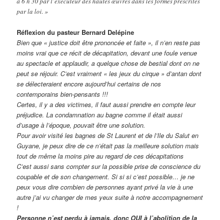
à 6 h 30 par l’exécuteur des hautes œuvres dans les formes prescrites
par la loi. »
Réflexion du pasteur Bernard Delépine
Bien que « justice doit être prononcée et faite », il n’en reste pas
moins vrai que ce récit de décapitation, devant une foule venue
au spectacle et applaudir, a quelque chose de bestial dont on ne
peut se réjouir. C’est vraiment « les jeux du cirque » d’antan dont
se délecteraient encore aujourd’hui certains de nos
contemporains bien-pensants !!!
Certes, il y a des victimes, il faut aussi prendre en compte leur
préjudice. La condamnation au bagne comme il était aussi
d’usage à l’époque, pouvait être une solution.
Pour avoir visité les bagnes de St Laurent et de l’Ile du Salut en
Guyane, je peux dire de ce n’était pas la meilleure solution mais
tout de même la moins pire au regard de ces décapitations
C’est aussi sans compter sur la possible prise de conscience du
coupable et de son changement. Si si si c’est possible… je ne
peux vous dire combien de personnes ayant privé la vie à une
autre j’ai vu changer de mes yeux suite à notre accompagnement
!
Personne n’est perdu à jamais, donc OUI à l’abolition de la