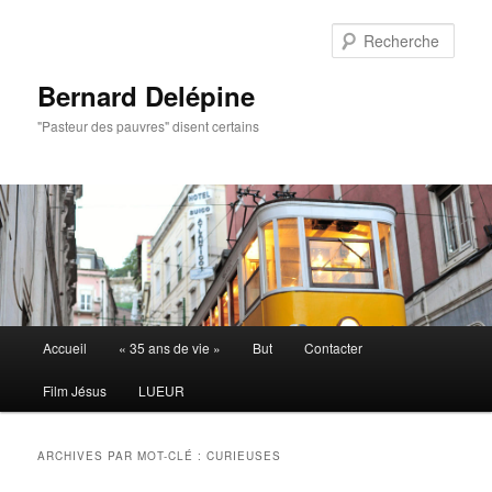
Aller
Aller
au
au
Rech
contenu
contenu
principal
secondaire
Bernard Delépine
"Pasteur des pauvres" disent certains
Menu
Accueil
« 35 ans de vie »
But
Contacter
principal
Film Jésus
LUEUR
ARCHIVES PAR MOT-CLÉ :
CURIEUSES