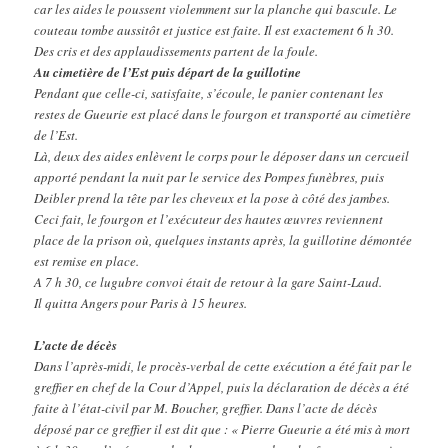
car les aides le poussent violemment sur la planche qui bascule. Le
couteau tombe aussitôt et justice est faite. Il est exactement 6 h 30.
Des cris et des applaudissements partent de la foule.
Au cimetière de l’Est puis départ de la guillotine
Pendant que celle-ci, satisfaite, s’écoule, le panier contenant les
restes de Gueurie est placé dans le fourgon et transporté au cimetière
de l’Est.
Là, deux des aides enlèvent le corps pour le déposer dans un cercueil
apporté pendant la nuit par le service des Pompes funèbres, puis
Deibler prend la tête par les cheveux et la pose à côté des jambes.
Ceci fait, le fourgon et l’exécuteur des hautes œuvres reviennent
place de la prison où, quelques instants après, la guillotine démontée
est remise en place.
A 7 h 30, ce lugubre convoi était de retour à la gare Saint-Laud.
Il quitta Angers pour Paris à 15 heures.
L’acte de décès
Dans l’après-midi, le procès-verbal de cette exécution a été fait par le
greffier en chef de la Cour d’Appel, puis la déclaration de décès a été
faite à l’état-civil par M. Boucher, greffier. Dans l’acte de décès
déposé par ce greffier il est dit que : « Pierre Gueurie a été mis à mort