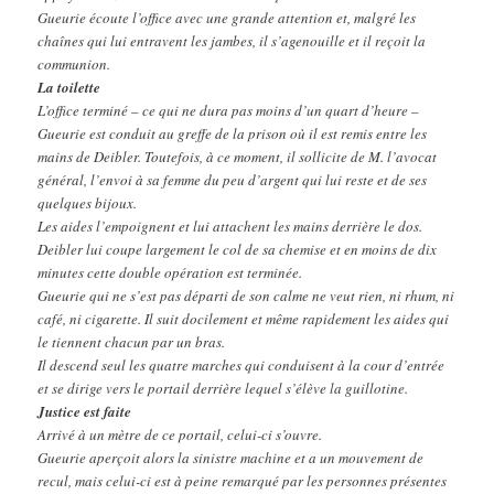
Gueurie écoute l’office avec une grande attention et, malgré les
chaînes qui lui entravent les jambes, il s’agenouille et il reçoit la
communion.
La toilette
L’office terminé – ce qui ne dura pas moins d’un quart d’heure –
Gueurie est conduit au greffe de la prison où il est remis entre les
mains de Deibler. Toutefois, à ce moment, il sollicite de M. l’avocat
général, l’envoi à sa femme du peu d’argent qui lui reste et de ses
quelques bijoux.
Les aides l’empoignent et lui attachent les mains derrière le dos.
Deibler lui coupe largement le col de sa chemise et en moins de dix
minutes cette double opération est terminée.
Gueurie qui ne s’est pas départi de son calme ne veut rien, ni rhum, ni
café, ni cigarette. Il suit docilement et même rapidement les aides qui
le tiennent chacun par un bras.
Il descend seul les quatre marches qui conduisent à la cour d’entrée
et se dirige vers le portail derrière lequel s’élève la guillotine.
Justice est faite
Arrivé à un mètre de ce portail, celui-ci s’ouvre.
Gueurie aperçoit alors la sinistre machine et a un mouvement de
recul, mais celui-ci est à peine remarqué par les personnes présentes