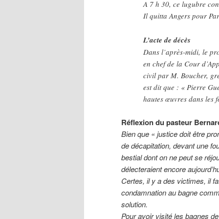
A 7 h 30, ce lugubre con
Il quitta Angers pour Par
L’acte de décès
Dans l’après-midi, le pro
en chef de la Cour d’Appe
civil par M. Boucher, gre
est dit que : « Pierre Gu
hautes œuvres dans les fo
Réflexion du pasteur Bernar
Bien que « justice doit être pro
de décapitation, devant une fo
bestial dont on ne peut se réjo
délecteraient encore aujourd’h
Certes, il y a des victimes, il 
condamnation au bagne comme i
solution.
Pour avoir visité les bagnes de