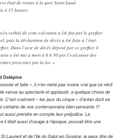
voi était de retour à la gare Saint-Laud.
is à 15 heures.
cès-verbal de cette exécution a été fait par le greffier
l, puis la déclaration de décès a été faite à l’état-
ffier. Dans l’acte de décès déposé par ce greffier il
eurie a été mis à mort à 6 h 30 par l’exécuteur des
rmes prescrites par la loi. »
d Delépine
noncée et faite », il n’en reste pas moins vrai que ce récit
ule venue au spectacle et applaudir, a quelque chose de
uir. C’est vraiment « les jeux du cirque » d’antan dont se
ui certains de nos contemporains bien-pensants !!!
faut aussi prendre en compte leur préjudice. La
l était aussi d’usage à l’époque, pouvait être une
 St Laurent et de l’Ile du Salut en Guyane, je peux dire de