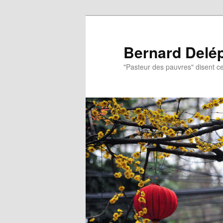
Aller
Aller
au
au
contenu
contenu
Bernard Delé
principal
secondaire
"Pasteur des pauvres" disent ce