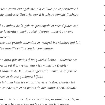
nseur quittaient également la cellule, pour permettre à
e confesser Gueurie, car il le désire comme il désire
 au milieu de la galerie principale et prend place sur
te le gardien-chef. A côté, debout, appuyé sur une
quereau.
vec une grande attention et, malgré les chaînes qui lui
s’agenouille et il reçoit la communion.
i ne dura pas moins d’un quart d’heure – Gueurie est
rison où il est remis entre les mains de Deibler.
l sollicite de M. l’avocat général, l’envoi à sa femme
este et de ses quelques bijoux.
 lui attachent les mains derrière le dos. Deibler lui
e sa chemise et en moins de dix minutes cette double
départi de son calme ne veut rien, ni rhum, ni café, ni
ment et même rapidement les aides qui le tiennent