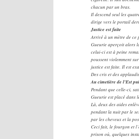
chacun par un bras.
Il descend seul les quat
dirige vers le portail der
Justice est faite
Arrivé à un mètre de ce p
Gueurie aperçoit alors l
celui-ci est à peine rema
poussent violemment sur 
justice est faite. Il est e
Des cris et des applaudi
Au cimetière de l’Est pui
Pendant que celle-ci, sat
Gueurie est placé dans le
Là, deux des aides enlèv
pendant la nuit par le s
par les cheveux et la po
Ceci fait, le fourgon et 
prison où, quelques insta