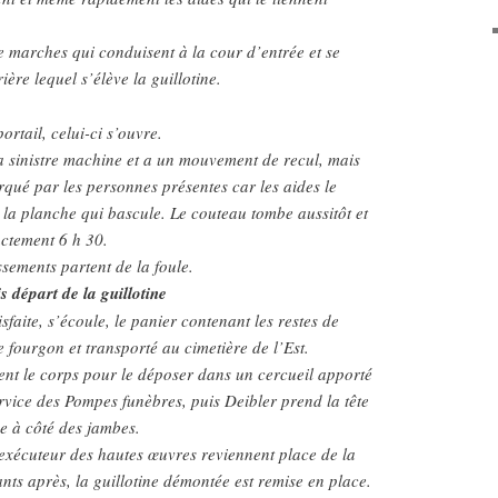
re marches qui conduisent à la cour d’entrée et se
rière lequel s’élève la guillotine.
ortail, celui-ci s’ouvre.
a sinistre machine et a un mouvement de recul, mais
rqué par les personnes présentes car les aides le
la planche qui bascule. Le couteau tombe aussitôt et
xactement 6 h 30.
ssements partent de la foule.
s départ de la guillotine
isfaite, s’écoule, le panier contenant les restes de
 fourgon et transporté au cimetière de l’Est.
ent le corps pour le déposer dans un cercueil apporté
ervice des Pompes funèbres, puis Deibler prend la tête
se à côté des jambes.
l’exécuteur des hautes œuvres reviennent place de la
nts après, la guillotine démontée est remise en place.