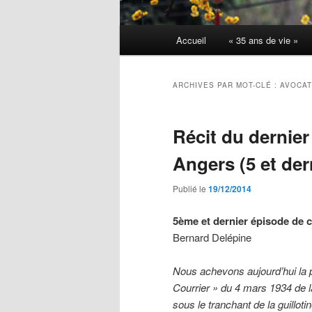
Menu
Accueil
« 35 ans de vie »
principal
ARCHIVES PAR MOT-CLÉ :
AVOCAT
Récit du dernier
Angers (5 et der
Publié le
19/12/2014
5ème et dernier épisode de c
Bernard Delépine
Nous achevons aujourd’hui la p
Courrier » du 4 mars 1934 de la
sous le tranchant de la guilloti