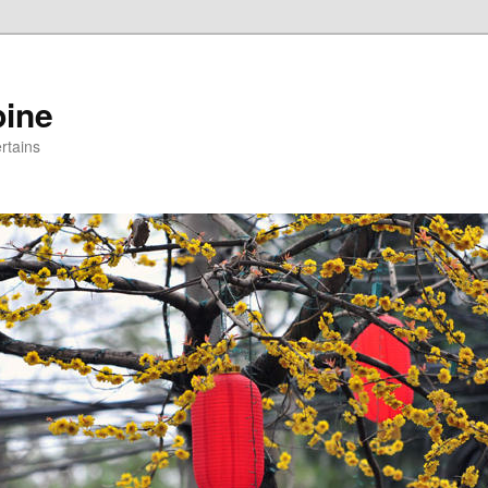
pine
rtains