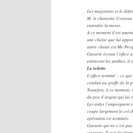
Les magistrats et le défe
M. le chanoine Uzureau d
entendre la messe.
A ce moment il est amené
une chaise que lui appor
autre chaise est Me Pec
Gueurie écoute l’office a
entravent les jambes, il 
La toilette
L’office terminé – ce qu
conduit au greffe de la p
Toutefois, à ce moment, i
du peu d’argent qui lui r
Les aides l’empoignent et
coupe largement le col d
opération est terminée.
Gueurie qui ne s’est pas 
cigarette. Il suit docile