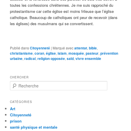
toutes les confessions chrétiennes. Je me suis rapproché du
protestantisme car cette église est moins frileuse que l’église
catholique. Beaucoup de catholiques ont peur de recevoir (dans
les églises) des musulmans qui se convertissent.
Publié dans
Citoyenneté
|
Marqué avec
attentat
,
bible
,
christianisme
,
coran
,
église
,
islam
,
mosquée
,
pasteur
,
prévention
urbaine
,
radical
,
religion opposée
,
saïd
,
vivre ensemble
CHERCHER
R
e
c
h
CATÉGORIES
e
Art
r
Citoyenneté
c
prison
h
santé physique et mentale
e