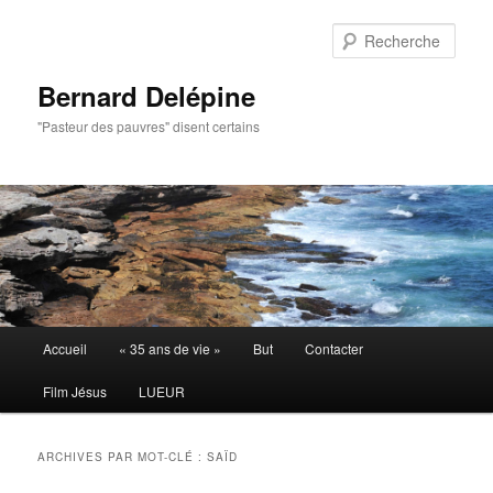
Aller
Aller
au
au
Rech
contenu
contenu
principal
secondaire
Bernard Delépine
"Pasteur des pauvres" disent certains
Menu
Accueil
« 35 ans de vie »
But
Contacter
principal
Film Jésus
LUEUR
ARCHIVES PAR MOT-CLÉ :
SAÏD