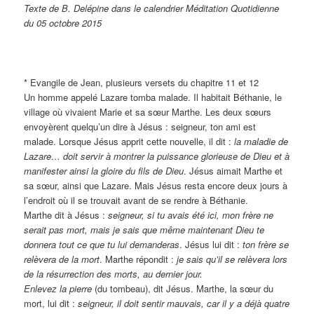
Texte de B. Delépine dans le calendrier Méditation Quotidienne
du 05 octobre 2015
* Evangile de Jean, plusieurs versets du chapitre 11 et 12
Un homme appelé Lazare tomba malade. Il habitait Béthanie, le
village où vivaient Marie et sa sœur Marthe. Les deux sœurs
envoyèrent quelqu’un dire à Jésus : seigneur, ton ami est
malade. Lorsque Jésus apprit cette nouvelle, il dit :
la maladie de
Lazare… doit servir à montrer la puissance glorieuse de Dieu et à
manifester ainsi la gloire du fils de Dieu
. Jésus aimait Marthe et
sa sœur, ainsi que Lazare. Mais Jésus resta encore deux jours à
l’endroit où il se trouvait avant de se rendre à Béthanie.
Marthe dit à Jésus :
seigneur, si tu avais été ici, mon frère ne
serait pas mort, mais je sais que même maintenant Dieu te
donnera tout ce que tu lui demanderas
. Jésus lui dit :
ton frère se
relèvera de la mort
. Marthe répondit :
je sais qu’il se relèvera lors
de la résurrection des morts, au dernier jour.
Enlevez la pierre
(du tombeau), dit Jésus. Marthe, la sœur du
mort, lui dit :
seigneur, il doit sentir mauvais, car il y a déjà quatre