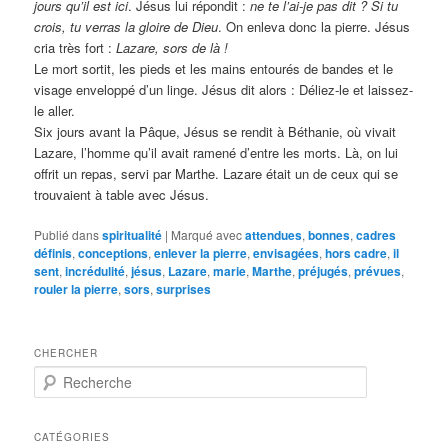
jours qu’il est ici
. Jésus lui répondit :
ne te l’ai-je pas dit ? Si tu
crois, tu verras la gloire de Dieu
. On enleva donc la pierre. Jésus
cria très fort :
Lazare, sors de là !
Le mort sortit, les pieds et les mains entourés de bandes et le
visage enveloppé d’un linge. Jésus dit alors : Déliez-le et laissez-
le aller.
Six jours avant la Pâque, Jésus se rendit à Béthanie, où vivait
Lazare, l’homme qu’il avait ramené d’entre les morts. Là, on lui
offrit un repas, servi par Marthe. Lazare était un de ceux qui se
trouvaient à table avec Jésus.
Publié dans
spiritualité
|
Marqué avec
attendues
,
bonnes
,
cadres
définis
,
conceptions
,
enlever la pierre
,
envisagées
,
hors cadre
,
il
sent
,
incrédulité
,
jésus
,
Lazare
,
marie
,
Marthe
,
préjugés
,
prévues
,
rouler la pierre
,
sors
,
surprises
CHERCHER
R
e
c
h
CATÉGORIES