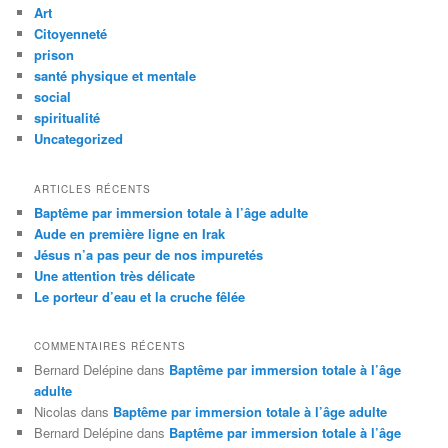
e
Art
r
Citoyenneté
c
prison
h
santé physique et mentale
e
social
spiritualité
Uncategorized
ARTICLES RÉCENTS
Baptême par immersion totale à l’âge adulte
Aude en première ligne en Irak
Jésus n’a pas peur de nos impuretés
Une attention très délicate
Le porteur d’eau et la cruche fêlée
COMMENTAIRES RÉCENTS
Bernard Delépine
dans
Baptême par immersion totale à l’âge
adulte
Nicolas
dans
Baptême par immersion totale à l’âge adulte
Bernard Delépine
dans
Baptême par immersion totale à l’âge