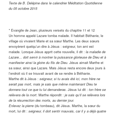
Texte de B. Delépine dans le calendrier Méditation Quotidienne
du 05 octobre 2015
* Evangile de Jean, plusieurs versets du chapitre 11 et 12
Un homme appelé Lazare tomba malade. Il habitait Béthanie, le
village où vivaient Marie et sa sœur Marthe. Les deux sœurs
envoyèrent quelqu’un dire à Jésus : seigneur, ton ami est
malade. Lorsque Jésus apprit cette nouvelle, il dit :
la maladie de
Lazare… doit servir à montrer la puissance glorieuse de Dieu et à
manifester ainsi la gloire du fils de Dieu
. Jésus aimait Marthe et
sa sœur, ainsi que Lazare. Mais Jésus resta encore deux jours à
l’endroit où il se trouvait avant de se rendre à Béthanie.
Marthe dit à Jésus :
seigneur, si tu avais été ici, mon frère ne
serait pas mort, mais je sais que même maintenant Dieu te
donnera tout ce que tu lui demanderas
. Jésus lui dit :
ton frère se
relèvera de la mort
. Marthe répondit :
je sais qu’il se relèvera lors
de la résurrection des morts, au dernier jour.
Enlevez la pierre
(du tombeau), dit Jésus. Marthe, la sœur du
mort, lui dit :
seigneur, il doit sentir mauvais, car il y a déjà quatre