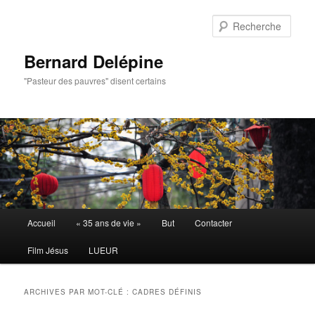
Aller
Aller
au
au
Rech
contenu
contenu
principal
secondaire
Bernard Delépine
"Pasteur des pauvres" disent certains
Menu
Accueil
« 35 ans de vie »
But
Contacter
principal
Film Jésus
LUEUR
ARCHIVES PAR MOT-CLÉ :
CADRES DÉFINIS