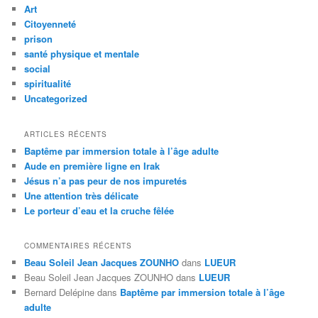
e
Art
r
Citoyenneté
c
prison
h
santé physique et mentale
e
social
spiritualité
Uncategorized
ARTICLES RÉCENTS
Baptême par immersion totale à l’âge adulte
Aude en première ligne en Irak
Jésus n’a pas peur de nos impuretés
Une attention très délicate
Le porteur d’eau et la cruche fêlée
COMMENTAIRES RÉCENTS
Beau Soleil Jean Jacques ZOUNHO
dans
LUEUR
Beau Soleil Jean Jacques ZOUNHO
dans
LUEUR
Bernard Delépine
dans
Baptême par immersion totale à l’âge
adulte