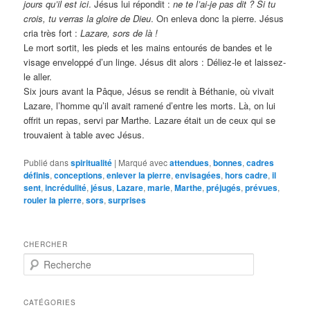
jours qu’il est ici
. Jésus lui répondit :
ne te l’ai-je pas dit ? Si tu
crois, tu verras la gloire de Dieu
. On enleva donc la pierre. Jésus
cria très fort :
Lazare, sors de là !
Le mort sortit, les pieds et les mains entourés de bandes et le
visage enveloppé d’un linge. Jésus dit alors : Déliez-le et laissez-
le aller.
Six jours avant la Pâque, Jésus se rendit à Béthanie, où vivait
Lazare, l’homme qu’il avait ramené d’entre les morts. Là, on lui
offrit un repas, servi par Marthe. Lazare était un de ceux qui se
trouvaient à table avec Jésus.
Publié dans
spiritualité
|
Marqué avec
attendues
,
bonnes
,
cadres
définis
,
conceptions
,
enlever la pierre
,
envisagées
,
hors cadre
,
il
sent
,
incrédulité
,
jésus
,
Lazare
,
marie
,
Marthe
,
préjugés
,
prévues
,
rouler la pierre
,
sors
,
surprises
CHERCHER
R
e
c
h
CATÉGORIES