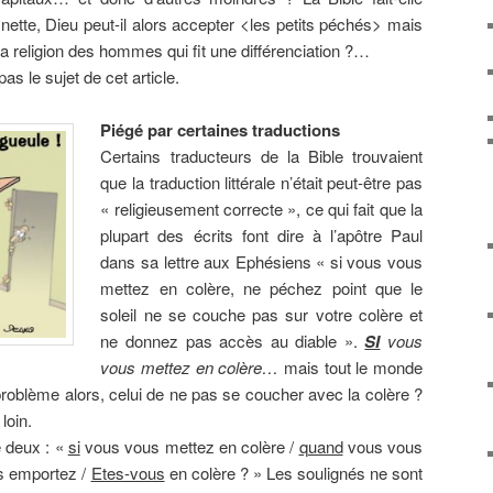
 nette, Dieu peut-il alors accepter <les petits péchés> mais
la religion des hommes qui fit une différenciation ?…
as le sujet de cet article.
Piégé par certaines traductions
Certains traducteurs de la Bible trouvaient
que la traduction littérale n’était peut-être pas
« religieusement correcte », ce qui fait que la
plupart des écrits font dire à l’apôtre Paul
dans sa lettre aux Ephésiens « si vous vous
mettez en colère, ne péchez point que le
soleil ne se couche pas sur votre colère et
ne donnez pas accès au diable ».
SI
vous
vous mettez en colère…
mais tout le monde
problème alors, celui de ne pas se coucher avec la colère ?
loin.
e deux : «
si
vous vous mettez en colère /
quand
vous vous
us emportez /
Etes-vous
en colère ? » Les soulignés ne sont