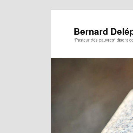
Aller
Aller
au
au
contenu
contenu
Bernard Delé
principal
secondaire
"Pasteur des pauvres" disent ce