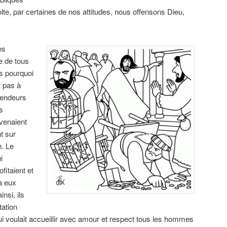
lte, par certaines de nos attitudes, nous offensons Dieu,
es
e de tous
s pourquoi
t pas à
 vendeurs
s
 venaient
t sur
n. Le
i
fitaient et
à eux
nsi, ils
tation
i voulait accueillir avec amour et respect tous les hommes