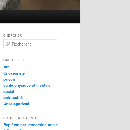
CHERCHER
R
e
c
h
CATÉGORIES
e
Art
r
Citoyenneté
c
prison
h
santé physique et mentale
e
social
spiritualité
Uncategorized
ARTICLES RÉCENTS
Baptême par immersion totale