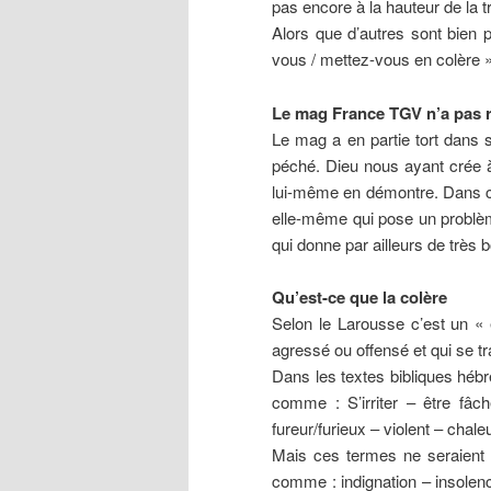
pas encore à la hauteur de la tra
Alors que d’autres sont bien p
vous / mettez-vous en colère 
Le mag France TGV n’a pas r
Le mag a en partie tort dans s
péché. Dieu nous ayant crée 
lui-même en démontre. Dans cel
elle-même qui pose un problè
qui donne par ailleurs de très 
Qu’est-ce que la colère
Selon le Larousse c’est un « é
agressé ou offensé et qui se tr
Dans les textes bibliques héb
comme : S’irriter – être fâc
fureur/furieux – violent – chal
Mais ces termes ne seraient 
comme : indignation – insolen