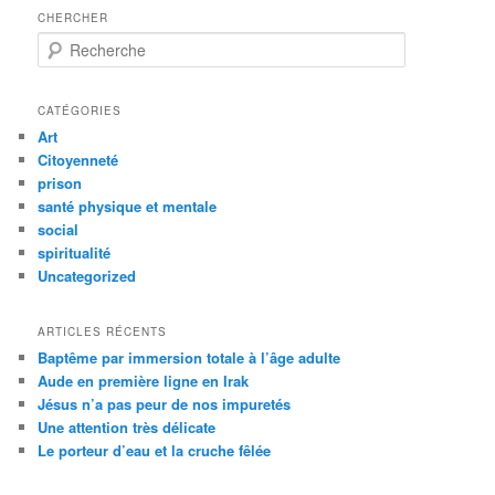
CHERCHER
R
e
c
h
CATÉGORIES
e
Art
r
Citoyenneté
c
prison
h
santé physique et mentale
e
social
spiritualité
Uncategorized
ARTICLES RÉCENTS
Baptême par immersion totale à l’âge adulte
Aude en première ligne en Irak
Jésus n’a pas peur de nos impuretés
Une attention très délicate
Le porteur d’eau et la cruche fêlée