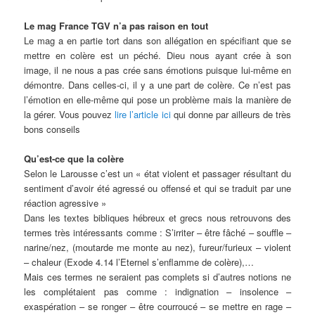
Le mag France TGV n’a pas raison en tout
Le mag a en partie tort dans son allégation en spécifiant que se
mettre en colère est un péché. Dieu nous ayant crée à son
image, il ne nous a pas crée sans émotions puisque lui-même en
démontre. Dans celles-ci, il y a une part de colère. Ce n’est pas
l’émotion en elle-même qui pose un problème mais la manière de
la gérer. Vous pouvez
lire l’article ici
qui donne par ailleurs de très
bons conseils
Qu’est-ce que la colère
Selon le Larousse c’est un « état violent et passager résultant du
sentiment d’avoir été agressé ou offensé et qui se traduit par une
réaction agressive »
Dans les textes bibliques hébreux et grecs nous retrouvons des
termes très intéressants comme : S’irriter – être fâché – souffle –
narine/nez, (moutarde me monte au nez), fureur/furieux – violent
– chaleur (Exode 4.14 l’Eternel s’enflamme de colère),…
Mais ces termes ne seraient pas complets si d’autres notions ne
les complétaient pas comme : indignation – insolence –
exaspération – se ronger – être courroucé – se mettre en rage –