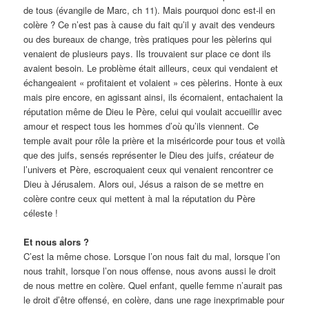
de tous (évangile de Marc, ch 11). Mais pourquoi donc est-il en
colère ? Ce n’est pas à cause du fait qu’il y avait des vendeurs
ou des bureaux de change, très pratiques pour les pèlerins qui
venaient de plusieurs pays. Ils trouvaient sur place ce dont ils
avaient besoin. Le problème était ailleurs, ceux qui vendaient et
échangeaient « profitaient et volaient » ces pèlerins. Honte à eux
mais pire encore, en agissant ainsi, ils écornaient, entachaient la
réputation même de Dieu le Père, celui qui voulait accueillir avec
amour et respect tous les hommes d’où qu’ils viennent. Ce
temple avait pour rôle la prière et la miséricorde pour tous et voilà
que des juifs, sensés représenter le Dieu des juifs, créateur de
l’univers et Père, escroquaient ceux qui venaient rencontrer ce
Dieu à Jérusalem. Alors oui, Jésus a raison de se mettre en
colère contre ceux qui mettent à mal la réputation du Père
céleste !
Et nous alors ?
C’est la même chose. Lorsque l’on nous fait du mal, lorsque l’on
nous trahit, lorsque l’on nous offense, nous avons aussi le droit
de nous mettre en colère. Quel enfant, quelle femme n’aurait pas
le droit d’être offensé, en colère, dans une rage inexprimable pour