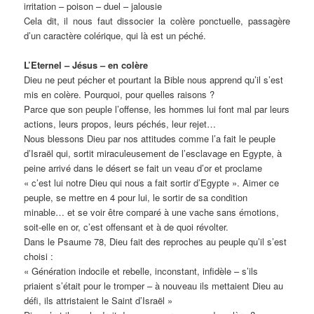
irritation – poison – duel – jalousie
Cela dit, il nous faut dissocier la colère ponctuelle, passagère
d’un caractère colérique, qui là est un péché.
L’Eternel – Jésus – en colère
Dieu ne peut pécher et pourtant la Bible nous apprend qu’il s’est
mis en colère. Pourquoi, pour quelles raisons ?
Parce que son peuple l’offense, les hommes lui font mal par leurs
actions, leurs propos, leurs péchés, leur rejet…
Nous blessons Dieu par nos attitudes comme l’a fait le peuple
d’Israël qui, sortit miraculeusement de l’esclavage en Egypte, à
peine arrivé dans le désert se fait un veau d’or et proclame
« c’est lui notre Dieu qui nous a fait sortir d’Egypte ». Aimer ce
peuple, se mettre en 4 pour lui, le sortir de sa condition
minable… et se voir être comparé à une vache sans émotions,
soit-elle en or, c’est offensant et à de quoi révolter.
Dans le Psaume 78, Dieu fait des reproches au peuple qu’il s’est
choisi :
« Génération indocile et rebelle, inconstant, infidèle – s’ils
priaient s’était pour le tromper – à nouveau ils mettaient Dieu au
défi, ils attristaient le Saint d’Israël »