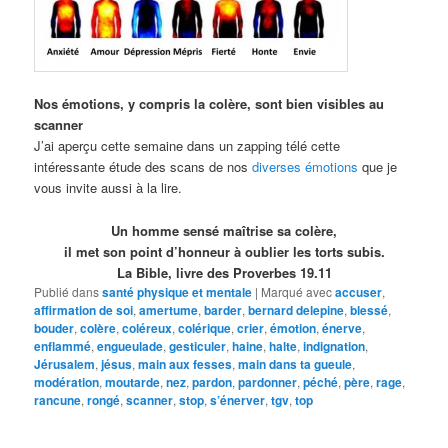
Nos émotions, y compris la colère, sont bien visibles au
scanner
J’ai aperçu cette semaine dans un zapping télé cette
intéressante étude des scans de nos
diverses émotions
que je
vous invite aussi à la lire.
Un homme sensé maîtrise sa colère,
il met son point d’honneur à oublier les torts subis.
La Bible, livre des Proverbes 19.11
Publié dans
santé physique et mentale
|
Marqué avec
accuser
,
affirmation de soi
,
amertume
,
barder
,
bernard delepine
,
blessé
,
bouder
,
colère
,
coléreux
,
colérique
,
crier
,
émotion
,
énerve
,
enflammé
,
engueulade
,
gesticuler
,
haine
,
halte
,
indignation
,
Jérusalem
,
jésus
,
main aux fesses
,
main dans ta gueule
,
modération
,
moutarde
,
nez
,
pardon
,
pardonner
,
péché
,
père
,
rage
,
rancune
,
rongé
,
scanner
,
stop
,
s’énerver
,
tgv
,
top