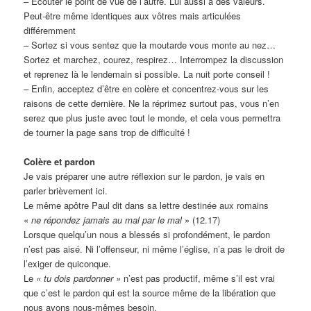
– Ecouter le point de vue de l’autre. Lui aussi à des valeurs.
Peut-être même identiques aux vôtres mais articulées
différemment
– Sortez si vous sentez que la moutarde vous monte au nez…
Sortez et marchez, courez, respirez… Interrompez la discussion
et reprenez là le lendemain si possible. La nuit porte conseil !
– Enfin, acceptez d’être en colère et concentrez-vous sur les
raisons de cette dernière. Ne la réprimez surtout pas, vous n’en
serez que plus juste avec tout le monde, et cela vous permettra
de tourner la page sans trop de difficulté !
Colère et pardon
Je vais préparer une autre réflexion sur le pardon, je vais en
parler brièvement ici.
Le même apôtre Paul dit dans sa lettre destinée aux romains
«
ne répondez jamais au mal par le mal
» (12.17)
Lorsque quelqu’un nous a blessés si profondément, le pardon
n’est pas aisé. Ni l’offenseur, ni même l’église, n’a pas le droit de
l’exiger de quiconque.
Le
« tu dois pardonner »
n’est pas productif, même s’il est vrai
que c’est le pardon qui est la source même de la libération que
nous avons nous-mêmes besoin.