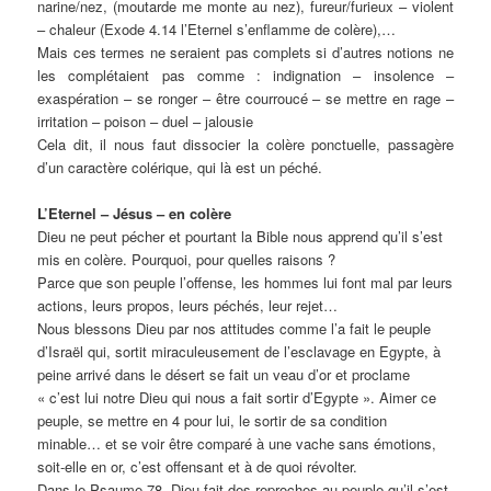
narine/nez, (moutarde me monte au nez), fureur/furieux – violent
– chaleur (Exode 4.14 l’Eternel s’enflamme de colère),…
Mais ces termes ne seraient pas complets si d’autres notions ne
les complétaient pas comme : indignation – insolence –
exaspération – se ronger – être courroucé – se mettre en rage –
irritation – poison – duel – jalousie
Cela dit, il nous faut dissocier la colère ponctuelle, passagère
d’un caractère colérique, qui là est un péché.
L’Eternel – Jésus – en colère
Dieu ne peut pécher et pourtant la Bible nous apprend qu’il s’est
mis en colère. Pourquoi, pour quelles raisons ?
Parce que son peuple l’offense, les hommes lui font mal par leurs
actions, leurs propos, leurs péchés, leur rejet…
Nous blessons Dieu par nos attitudes comme l’a fait le peuple
d’Israël qui, sortit miraculeusement de l’esclavage en Egypte, à
peine arrivé dans le désert se fait un veau d’or et proclame
« c’est lui notre Dieu qui nous a fait sortir d’Egypte ». Aimer ce
peuple, se mettre en 4 pour lui, le sortir de sa condition
minable… et se voir être comparé à une vache sans émotions,
soit-elle en or, c’est offensant et à de quoi révolter.
Dans le Psaume 78, Dieu fait des reproches au peuple qu’il s’est