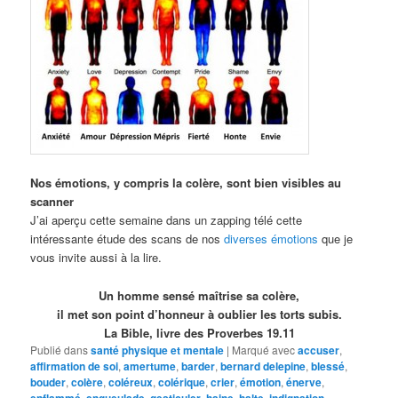
Nos émotions, y compris la colère, sont bien visibles au
scanner
J’ai aperçu cette semaine dans un zapping télé cette
intéressante étude des scans de nos
diverses émotions
que je
vous invite aussi à la lire.
Un homme sensé maîtrise sa colère,
il met son point d’honneur à oublier les torts subis.
La Bible, livre des Proverbes 19.11
Publié dans
santé physique et mentale
|
Marqué avec
accuser
,
affirmation de soi
,
amertume
,
barder
,
bernard delepine
,
blessé
,
bouder
,
colère
,
coléreux
,
colérique
,
crier
,
émotion
,
énerve
,
enflammé
,
engueulade
,
gesticuler
,
haine
,
halte
,
indignation
,