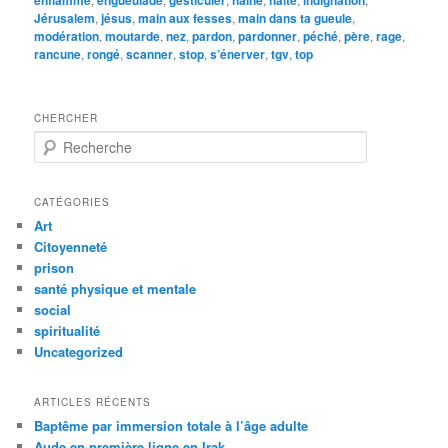
Jérusalem
,
jésus
,
main aux fesses
,
main dans ta gueule
,
modération
,
moutarde
,
nez
,
pardon
,
pardonner
,
péché
,
père
,
rage
,
rancune
,
rongé
,
scanner
,
stop
,
s’énerver
,
tgv
,
top
CHERCHER
R
e
c
h
CATÉGORIES
e
Art
r
Citoyenneté
c
prison
h
santé physique et mentale
e
social
spiritualité
Uncategorized
ARTICLES RÉCENTS
Baptême par immersion totale à l’âge adulte
Aude en première ligne en Irak