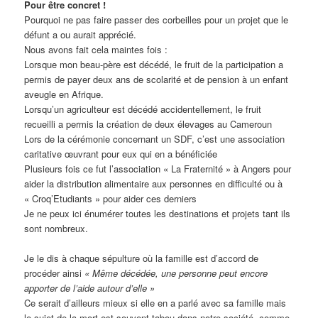
Pour être concret !
Pourquoi ne pas faire passer des corbeilles pour un projet que le
défunt a ou aurait apprécié.
Nous avons fait cela maintes fois :
Lorsque mon beau-père est décédé, le fruit de la participation a
permis de payer deux ans de scolarité et de pension à un enfant
aveugle en Afrique.
Lorsqu’un agriculteur est décédé accidentellement, le fruit
recueilli a permis la création de deux élevages au Cameroun
Lors de la cérémonie concernant un SDF, c’est une association
caritative œuvrant pour eux qui en a bénéficiée
Plusieurs fois ce fut l’association « La Fraternité » à Angers pour
aider la distribution alimentaire aux personnes en difficulté ou à
« Croq’Etudiants » pour aider ces derniers
Je ne peux ici énumérer toutes les destinations et projets tant ils
sont nombreux.
Je le dis à chaque sépulture où la famille est d’accord de
procéder ainsi
« Même décédée, une personne peut encore
apporter de l’aide autour d’elle »
Ce serait d’ailleurs mieux si elle en a parlé avec sa famille mais
le sujet de la mort est souvent tabou dans notre société, comme