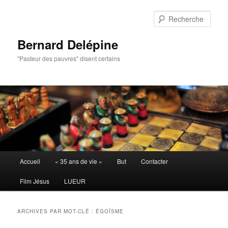
Aller
Aller
au
au
Rech
contenu
contenu
principal
secondaire
Bernard Delépine
"Pasteur des pauvres" disent certains
Menu
Accueil
« 35 ans de vie »
But
Contacter
principal
Film Jésus
LUEUR
ARCHIVES PAR MOT-CLÉ :
ÉGOÏSME