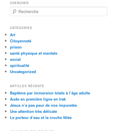
CHERCHER
R
e
c
h
CATÉGORIES
e
Art
r
Citoyenneté
c
prison
h
santé physique et mentale
e
social
spiritualité
Uncategorized
ARTICLES RÉCENTS
Baptême par immersion totale à l’âge adulte
Aude en première ligne en Irak
Jésus n’a pas peur de nos impuretés
Une attention très délicate
Le porteur d’eau et la cruche fêlée