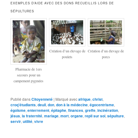
EXEMPLES D’AIDE AVEC DES DONS RECUEILLIS LORS DE
SÉPULTURES
Création d’un élevage de
Création d’un élevage de
poulets
porcs
Pharmacie de 1ers
secours pour un
campement pygmées
Publié dans
Citoyenneté
|
Marqué avec
afrique
,
christ
,
croq'étudiants
,
deuil
,
don
,
don à la médecine
,
égocentrisme
,
égoïsme
,
enterrement
,
épitaphe
,
finances
,
greffe
,
incinération
,
jésus
,
la fraternité
,
mariage
,
mort
,
organe
,
repli sur soi
,
sépulture
,
servir
,
utilité
,
vivre