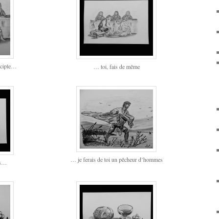
isciple…
… toi, fais de même
… je ferais de toi un pêcheur d’hommes
ns…