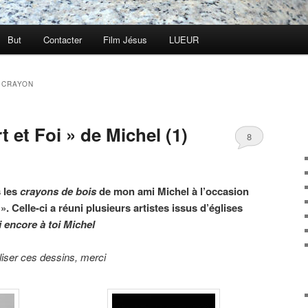
But
Contacter
Film Jésus
LUEUR
 CRAYON
t et Foi » de Michel (1)
8
s les
crayons de bois
de mon ami Michel à l’occasion
». Celle-ci a réuni plusieurs artistes issus d’églises
 encore à toi Michel
iliser ces dessins, merci