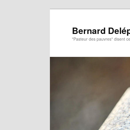
Aller
Aller
au
au
contenu
contenu
Bernard Delé
principal
secondaire
"Pasteur des pauvres" disent ce