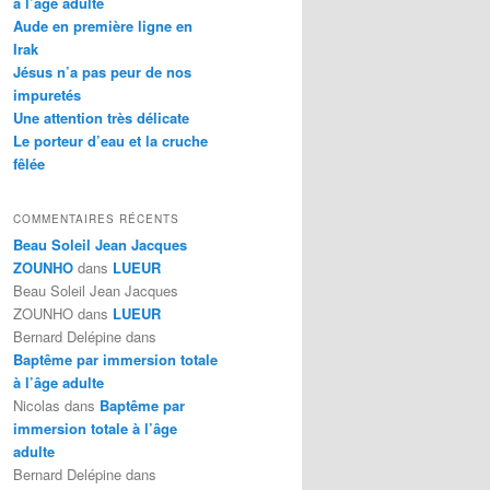
à l’âge adulte
Aude en première ligne en
Irak
Jésus n’a pas peur de nos
impuretés
Une attention très délicate
Le porteur d’eau et la cruche
fêlée
COMMENTAIRES RÉCENTS
Beau Soleil Jean Jacques
ZOUNHO
dans
LUEUR
Beau Soleil Jean Jacques
ZOUNHO
dans
LUEUR
Bernard Delépine
dans
Baptême par immersion totale
à l’âge adulte
Nicolas
dans
Baptême par
immersion totale à l’âge
adulte
Bernard Delépine
dans