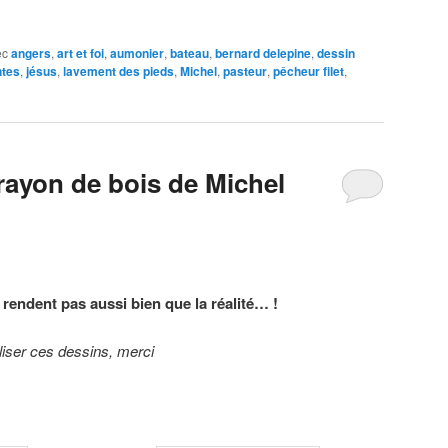
ec
angers
,
art et foi
,
aumonier
,
bateau
,
bernard delepine
,
dessin
ntes
,
jésus
,
lavement des pieds
,
Michel
,
pasteur
,
pêcheur filet
,
rayon de bois de Michel
endent pas aussi bien que la réalité… !
iliser ces dessins, merci