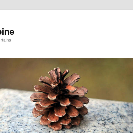
pine
rtains