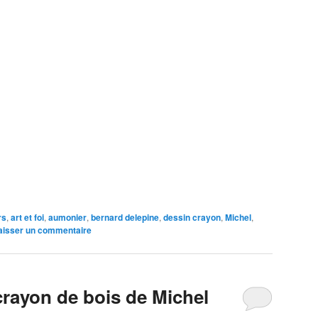
rs
,
art et foi
,
aumonier
,
bernard delepine
,
dessin crayon
,
Michel
,
aisser un commentaire
crayon de bois de Michel