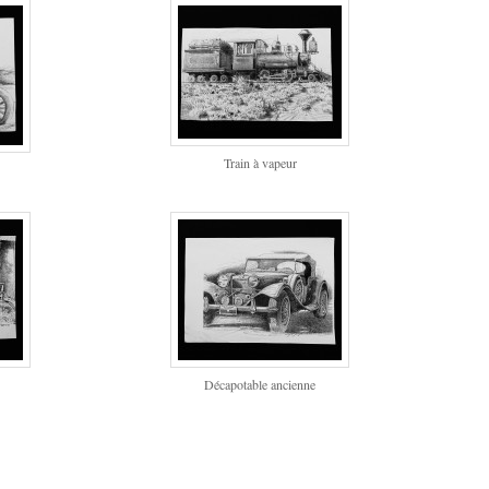
Train à vapeur
Décapotable ancienne