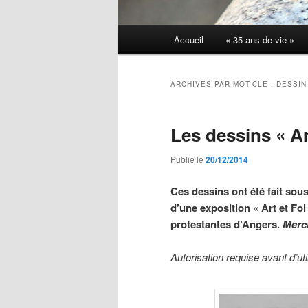
Menu
Accueil
« 35 ans de vie »
principal
ARCHIVES PAR MOT-CLÉ :
DESSIN
Les dessins « Ar
Publié le
20/12/2014
Ces dessins ont été fait sou
d’une exposition « Art et Foi 
protestantes d’Angers.
Merci
Autorisation requise avant d’ut