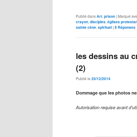
Publié dans
Art
,
prison
|
Marqué av
crayon
,
disciples
,
églises protesta
sainte cène
,
spirituel
|
8
Réponses
les dessins au c
(2)
Publié le
20/12/2014
Dommage que les photos ne r
Autorisation requise avant d’ut