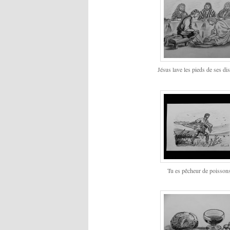
Jésus lave les pieds de ses d
Tu es pêcheur de poisso