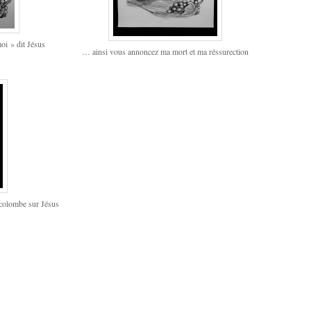
oi » dit Jésus
… ainsi vous annoncez ma mort et ma réssurection
 colombe sur Jésus