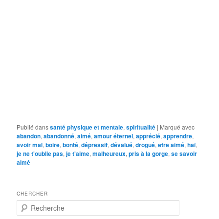
Publié dans
santé physique et mentale
,
spiritualité
|
Marqué avec
abandon
,
abandonné
,
aimé
,
amour éternel
,
apprécié
,
apprendre
,
avoir mal
,
boire
,
bonté
,
dépressif
,
dévalué
,
drogué
,
être aimé
,
haï
,
je ne t'oublie pas
,
je t'aime
,
malheureux
,
pris à la gorge
,
se savoir
aimé
CHERCHER
R
e