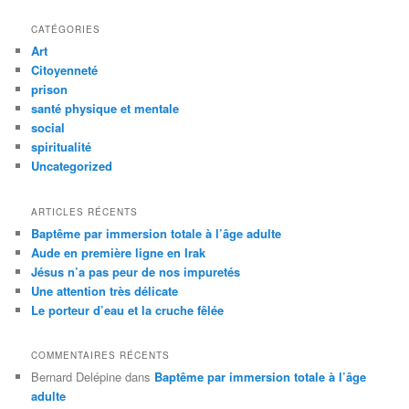
c
h
CATÉGORIES
e
Art
r
Citoyenneté
c
prison
h
santé physique et mentale
e
social
spiritualité
Uncategorized
ARTICLES RÉCENTS
Baptême par immersion totale à l’âge adulte
Aude en première ligne en Irak
Jésus n’a pas peur de nos impuretés
Une attention très délicate
Le porteur d’eau et la cruche fêlée
COMMENTAIRES RÉCENTS
Bernard Delépine
dans
Baptême par immersion totale à l’âge
adulte