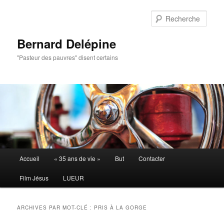
Aller
Aller
au
au
Rech
contenu
contenu
principal
secondaire
Bernard Delépine
"Pasteur des pauvres" disent certains
Menu
Accueil
« 35 ans de vie »
But
Contacter
principal
Film Jésus
LUEUR
ARCHIVES PAR MOT-CLÉ :
PRIS À LA GORGE