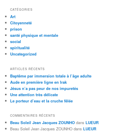
c
h
CATÉGORIES
e
Art
r
Citoyenneté
c
prison
h
santé physique et mentale
e
social
spiritualité
Uncategorized
ARTICLES RÉCENTS
Baptême par immersion totale à l’âge adulte
Aude en première ligne en Irak
Jésus n’a pas peur de nos impuretés
Une attention très délicate
Le porteur d’eau et la cruche fêlée
COMMENTAIRES RÉCENTS
Beau Soleil Jean Jacques ZOUNHO
dans
LUEUR
Beau Soleil Jean Jacques ZOUNHO
dans
LUEUR