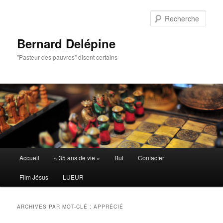
Aller
Aller
au
au
Rech
contenu
contenu
principal
secondaire
Bernard Delépine
"Pasteur des pauvres" disent certains
Menu
Accueil
« 35 ans de vie »
But
Contacter
principal
Film Jésus
LUEUR
ARCHIVES PAR MOT-CLÉ :
APPRÉCIÉ