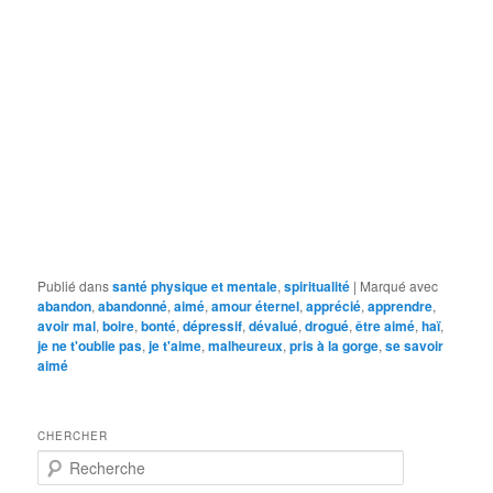
Publié dans
santé physique et mentale
,
spiritualité
|
Marqué avec
abandon
,
abandonné
,
aimé
,
amour éternel
,
apprécié
,
apprendre
,
avoir mal
,
boire
,
bonté
,
dépressif
,
dévalué
,
drogué
,
être aimé
,
haï
,
je ne t'oublie pas
,
je t'aime
,
malheureux
,
pris à la gorge
,
se savoir
aimé
CHERCHER
R
e