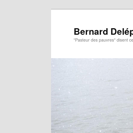
Aller
Aller
au
au
contenu
contenu
Bernard Delé
principal
secondaire
"Pasteur des pauvres" disent ce