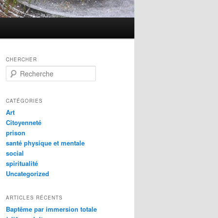
CHERCHER
R
e
c
h
CATÉGORIES
e
Art
r
Citoyenneté
c
prison
h
santé physique et mentale
e
social
spiritualité
Uncategorized
ARTICLES RÉCENTS
Baptême par immersion totale