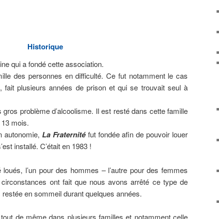
Historique
ne qui a fondé cette association.
amille des personnes en difficulté. Ce fut notamment le cas
 fait plusieurs années de prison et qui se trouvait seul à
gros problème d’alcoolisme. Il est resté dans cette famille
t 13 mois.
on autonomie,
La Fraternité
fut fondée afin de pouvoir louer
est installé. C’était en 1983 !
é loués, l’un pour des hommes – l’autre pour des femmes
 circonstances ont fait que nous avons arrêté ce type de
nc restée en sommeil durant quelques années.
it tout de même dans plusieurs familles et notamment celle