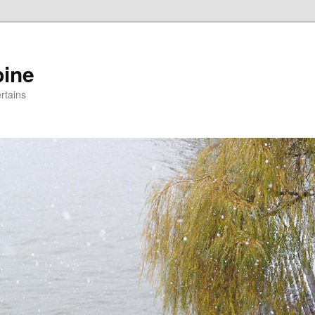
pine
rtains