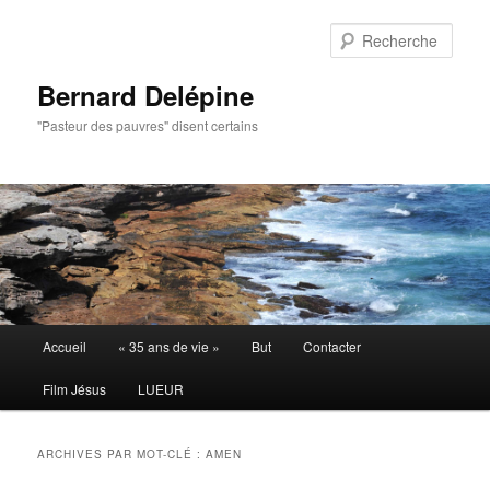
Aller
Aller
au
au
Rech
contenu
contenu
principal
secondaire
Bernard Delépine
"Pasteur des pauvres" disent certains
Menu
Accueil
« 35 ans de vie »
But
Contacter
principal
Film Jésus
LUEUR
ARCHIVES PAR MOT-CLÉ :
AMEN