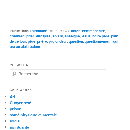
Publié dans
spiritualité
|
Marqué avec
amen
,
comment dire
,
comment prier
,
disciples
,
enfant
,
enseigne
,
jésus
,
notre père
,
pain
de ce jour
,
père
,
prière
,
profondeur
,
question
,
questionnement
,
qui
est au ciel
,
récitée
CHERCHER
R
e
c
h
CATÉGORIES
e
Art
r
Citoyenneté
c
prison
h
santé physique et mentale
e
social
spiritualité