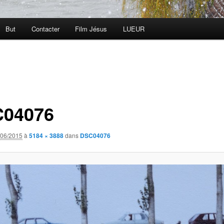
But
Contacter
Film Jésus
LUEUR
04076
/06/2015
à
5184 × 3888
dans
DSC04076