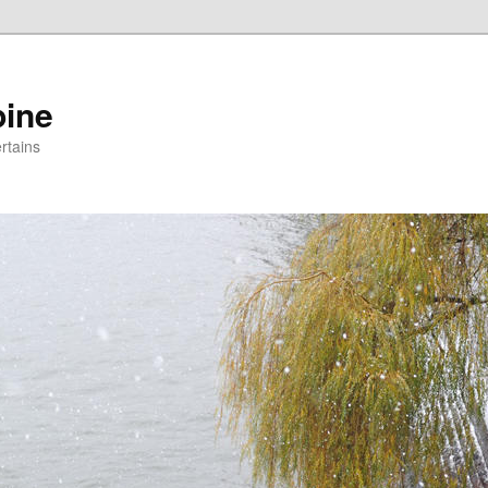
pine
rtains