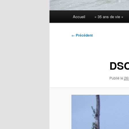
Menu
Accueil
« 35 ans de vie »
principal
Navigation
← Précédent
des
images
DSC
Publié le
26