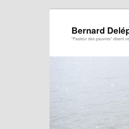
Aller
au
contenu
Bernard Delé
principal
"Pasteur des pauvres" disent ce