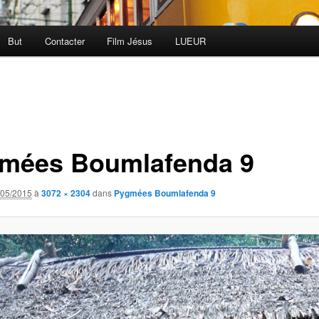
But
Contacter
Film Jésus
LUEUR
mées Boumlafenda 9
/05/2015
à
3072 × 2304
dans
Pygmées Boumlafenda 9