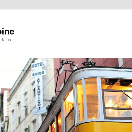
pine
rtains