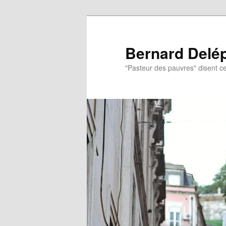
Aller
au
contenu
Bernard Delé
principal
"Pasteur des pauvres" disent ce