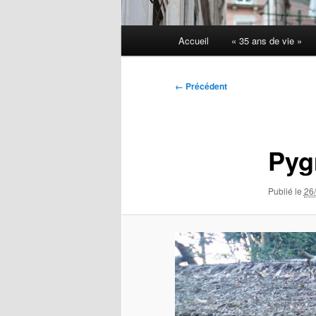
Menu
Accueil
« 35 ans de vie »
principal
Navigation
← Précédent
des
images
Pyg
Publié le
26